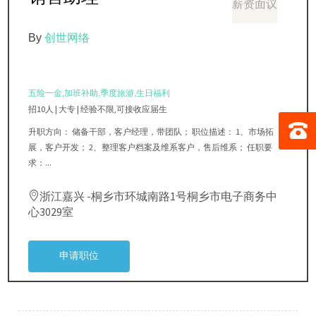
薪资面议
By
创世网络
五险一金,加班补助,季度旅游,生日福利
招10人 | 大专 | 经验不限,可接收应届生
升职方向： 储备干部，客户经理，带团队； 职位描述： 1、市场拓
展，客户开发； 2、整理客户档案及维系客户，售后维系； 任职要
求：...
18
浙江嘉兴 -桐乡市环城南路1号桐乡市电子商务中
心3029室
申请职位