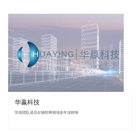
华嬴科技
凭借团队成员在物联网领域多年深耕细